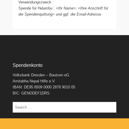
Verwendungszweck :
Spende für Helambu ; <
Ihr Name>; <Ihre Anschrift für
die Spendenquittung> und ggf. die Email-Adresse
Spendenkonto
Volksbank Dresden – Bautzen eG
Amitabha Nepal Hilfe e.V.
IBAN: DE95 8509 0000 2878 9010 05
BIC: GENODEF1DRS
Suchen