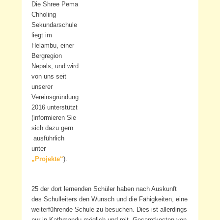
Die Shree Pema
Chholing
Sekundarschule
liegt im
Helambu, einer
Bergregion
Nepals, und wird
von uns seit
unserer
Vereinsgründung
2016 unterstützt
(informieren Sie
sich dazu gern
ausführlich
unter
„Projekte“
).
25 der dort lernenden Schüler haben nach Auskunft
des Schulleiters den Wunsch und die Fähigkeiten, eine
weiterführende Schule zu besuchen. Dies ist allerdings
nur in Kathmandu möglich und mit Gesamtkosten von